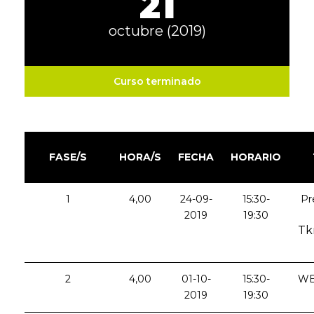
21
octubre (2019)
Curso terminado
FASE/S
HORA/S
FECHA
HORARIO
1
4,00
24-09-
15:30-
Pr
2019
19:30
Tk
2
4,00
01-10-
15:30-
WE
2019
19:30