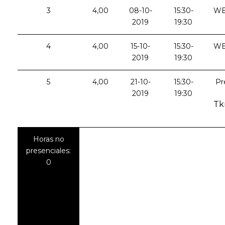
3
4,00
08-10-
15:30-
WE
2019
19:30
4
4,00
15-10-
15:30-
WE
2019
19:30
5
4,00
21-10-
15:30-
Pr
2019
19:30
Tk
Horas no
presenciales:
0
(WEBINAR:
el articiante
deberá
estar