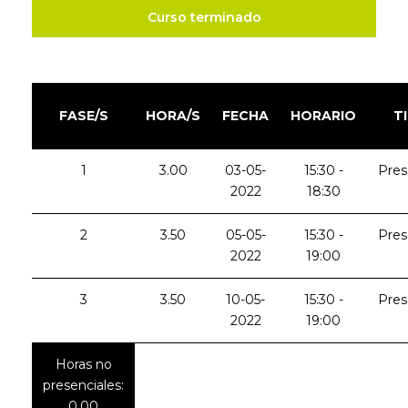
Curso terminado
FASE/S
HORA/S
FECHA
HORARIO
T
1
3.00
03-05-
15:30 -
Pres
2022
18:30
2
3.50
05-05-
15:30 -
Pres
2022
19:00
3
3.50
10-05-
15:30 -
Pres
2022
19:00
Horas no
presenciales:
0.00