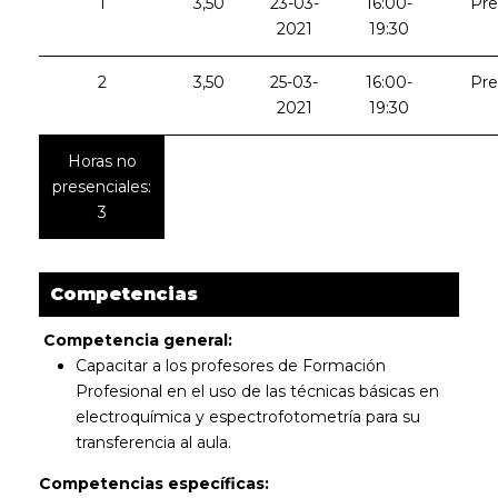
1
3,50
23-03-
16:00-
Pre
2021
19:30
2
3,50
25-03-
16:00-
Pre
2021
19:30
Horas no
presenciales:
3
Competencias
Competencia general:
Capacitar a los profesores de Formación
Profesional en el uso de las técnicas básicas en
electroquímica y espectrofotometría para su
transferencia al aula.
Competencias específicas: