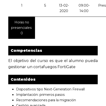
1
5
13-02-
09:00-
Pres
2020
14:00
Horas no
presenciales:
0
Competencias
El objetivo del curso es que el alumno pueda
gestionar un cortafuegos FortiGate
Contenidos
Dispositivos tipo Next-Generation Firewall
Implantación: primeros pasos
Recomendaciones para la migración
Gestión avanzada