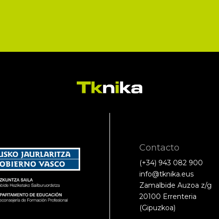
Contacto
(+34) 943 082 900
info@tknika.eus
Zamalbide Auzoa z/g
20100 Errenteria
(Gipuzkoa)