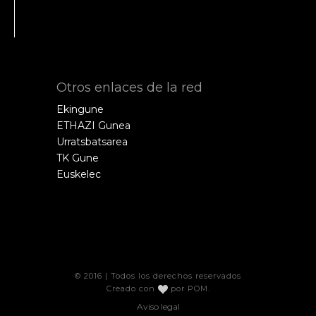
Otros enlaces de la red
Ekingune
ETHAZI Gunea
Urratsbatsarea
TK Gune
Euskelec
© 2016 | Todos los derechos reservados
Creado con
por
POM
.
Aviso legal