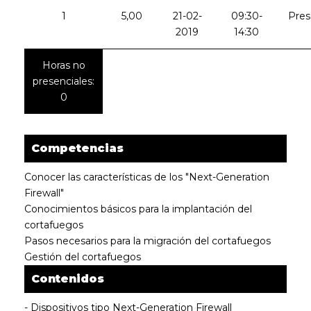
1
5,00
21-02-
09:30-
Pres
2019
14:30
Horas no
presenciales:
0
Competencias
Conocer las características de los "Next-Generation
Firewall"
Conocimientos básicos para la implantación del
cortafuegos
Pasos necesarios para la migración del cortafuegos
Gestión del cortafuegos
Contenidos
- Dispositivos tipo Next-Generation Firewall