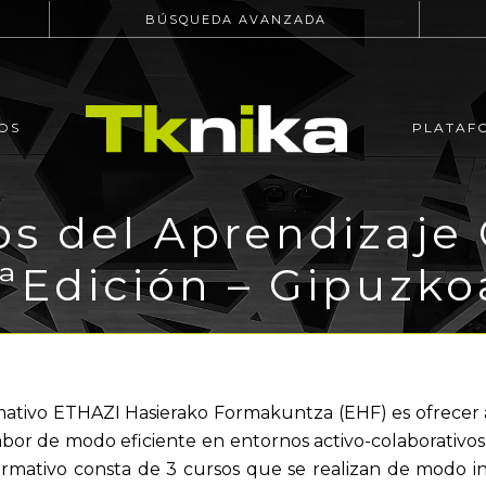
BÚSQUEDA AVANZADA
OS
PLATAF
 del Aprendizaje 
1ªEdición – Gipuzko
mativo ETHAZI Hasierako Formakuntza (EHF) es ofrecer 
or de modo eficiente en entornos activo-colaborativos
ormativo consta de 3 cursos que se realizan de modo 