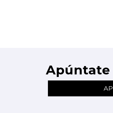
Apúntate 
AP