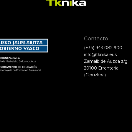
Contacto
(+34) 943 082 900
info@tknika.eus
Zamalbide Auzoa z/g
20100 Errenteria
(Gipuzkoa)