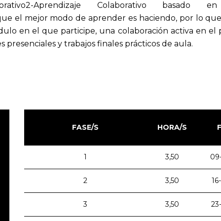
rativo2-Aprendizaje Colaborativo basado e
e el mejor modo de aprender es haciendo, por lo que 
dulo en el que participe, una colaboración activa en el 
es presenciales y trabajos finales prácticos de aula.
FASE/S
HORA/S
1
3,50
09
2
3,50
16
3
3,50
23