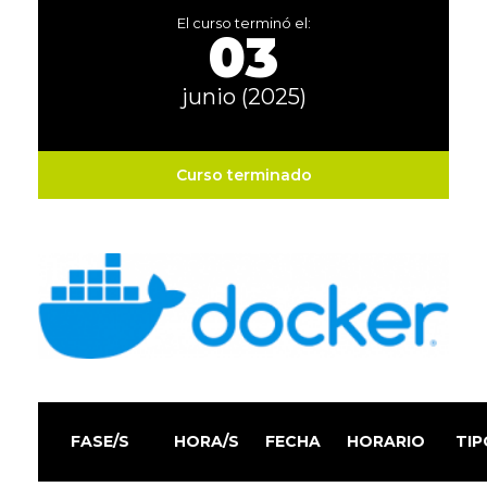
El curso terminó el:
03
junio (2025)
Curso terminado
FASE/S
HORA/S
FECHA
HORARIO
TIP