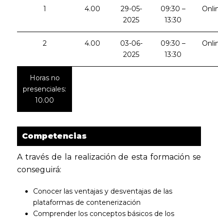
1
4.00
29-05-
09:30 –
Onli
2025
13:30
2
4.00
03-06-
09:30 –
Onli
2025
13:30
Horas no
presenciales:
10.00
Competencias
A través de la realización de esta formación se
conseguirá:
Conocer las ventajas y desventajas de las
plataformas de contenerización
Comprender los conceptos básicos de los