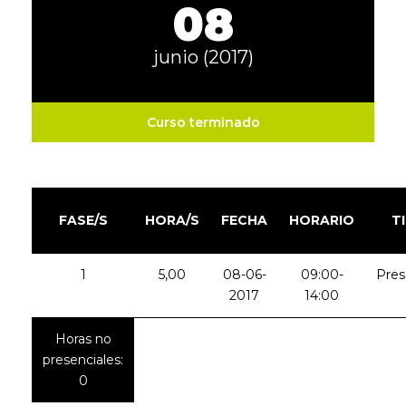
08
junio (2017)
Curso terminado
FASE/S
HORA/S
FECHA
HORARIO
T
1
5,00
08-06-
09:00-
Pres
2017
14:00
Horas no
presenciales:
0