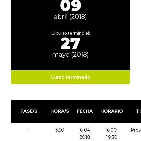
09
abril (2018)
El curso terminó el:
27
mayo (2018)
Curso terminado
FASE/S
HORA/S
FECHA
HORARIO
T
1
3,50
16-04-
16:00-
Pres
2018
19:30