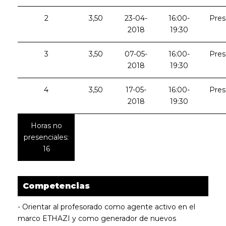
2
3,50
23-04-
16:00-
Pres
2018
19:30
3
3,50
07-05-
16:00-
Pres
2018
19:30
4
3,50
17-05-
16:00-
Pres
2018
19:30
Horas no
presenciales:
16
Competencias
- Orientar al profesorado como agente activo en el
marco ETHAZI y como generador de nuevos