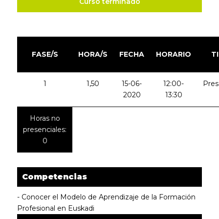
Curso terminado
FASE/S
HORA/S
FECHA
HORARIO
T
1
1,50
15-06-
12:00-
Pres
2020
13:30
Horas no
presenciales:
0
Competencias
- Conocer el Modelo de Aprendizaje de la Formación
Profesional en Euskadi