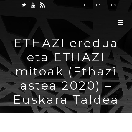
EU
EN
ES
ETHAZI eredua
eta ETHAZI
mitoak (Ethazi
astea 2020) –
Euskara Taldea