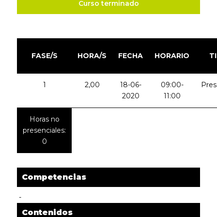
Curso terminado
FASE/S
HORA/S
FECHA
HORARIO
T
1
2,00
18-06-
09:00-
Pres
2020
11:00
Horas no
presenciales:
0
Competencias
-
Contenidos