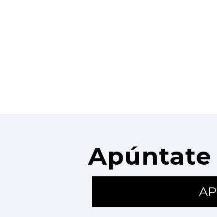
Apúntate 
AP