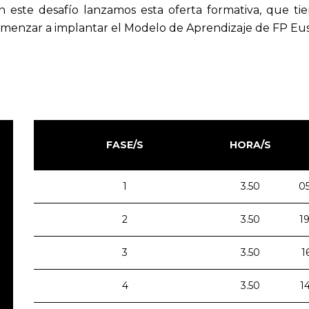
 este desafío lanzamos esta oferta formativa, que tie
menzar a implantar el Modelo de Aprendizaje de FP Eus
FASE/S
HORA/S
1
3.50
0
2
3.50
1
3
3.50
1
4
3.50
1