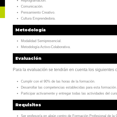
Reprogramación.
Comunicación.
Pensamiento Creativo.
Cultura Emprendedora.
Metodología
Modalidad Semipresencial.
Metodología Activo-Colaborativa.
Evaluación
Para la evaluación se tendrán en cuenta los siguientes cr
Cumplir con el 90% de las horas de la formación.
Desarrollar las competencias establecidas para esta formación.
Participar activamente y entregar todas las actividades del cur
Requisitos
Ser profesor/a en algún centro de Formación Profesional de la