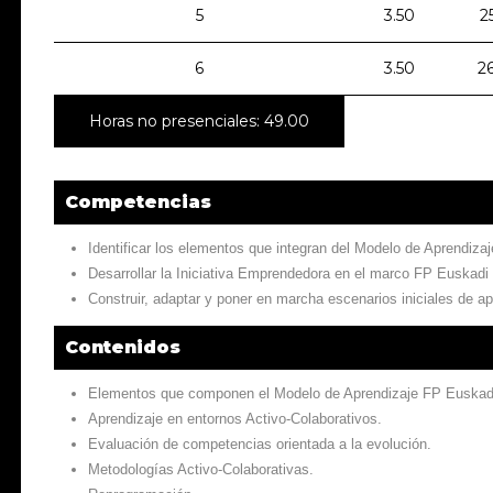
5
3.50
2
6
3.50
2
Horas no presenciales: 49.00
Competencias
Identificar los elementos que integran del Modelo de Aprendiza
Desarrollar la Iniciativa Emprendedora en el marco FP Euskadi
Construir, adaptar y poner en marcha escenarios iniciales de a
Contenidos
Elementos que componen el Modelo de Aprendizaje FP Euskad
Aprendizaje en entornos Activo-Colaborativos.
Evaluación de competencias orientada a la evolución.
Metodologías Activo-Colaborativas.