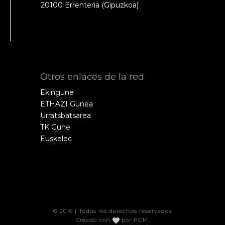
20100 Errenteria (Gipuzkoa)
Otros enlaces de la red
Ekingune
ETHAZI Gunea
Urratsbatsarea
TK Gune
Euskelec
© 2016 | Todos los derechos reservados
Creado con
por
POM
.