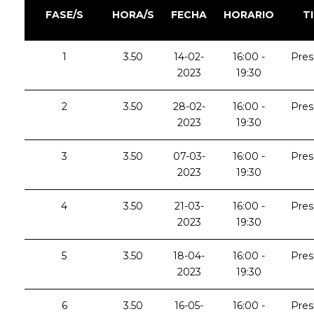
FASE/S
HORA/S
FECHA
HORARIO
T
1
3.50
14-02-
16:00 -
Pres
2023
19:30
2
3.50
28-02-
16:00 -
Pres
2023
19:30
3
3.50
07-03-
16:00 -
Pres
2023
19:30
4
3.50
21-03-
16:00 -
Pres
2023
19:30
5
3.50
18-04-
16:00 -
Pres
2023
19:30
6
3.50
16-05-
16:00 -
Pres