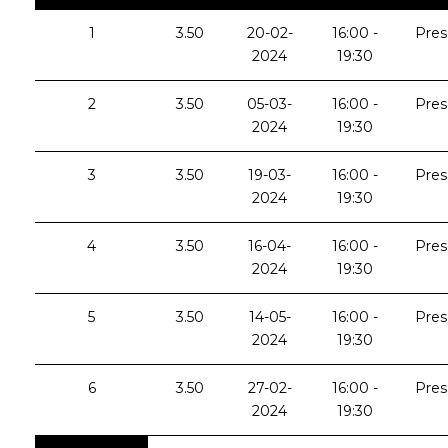
1
3.50
20-02-
16:00 -
Pres
2024
19:30
2
3.50
05-03-
16:00 -
Pres
2024
19:30
3
3.50
19-03-
16:00 -
Pres
2024
19:30
4
3.50
16-04-
16:00 -
Pres
2024
19:30
5
3.50
14-05-
16:00 -
Pres
2024
19:30
6
3.50
27-02-
16:00 -
Pres
2024
19:30