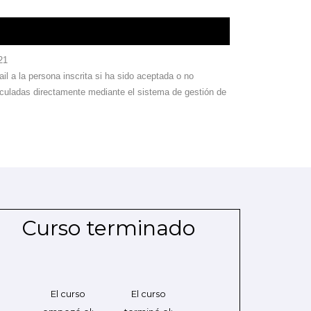
21
il a la persona inscrita si ha sido aceptada o no
culadas directamente mediante el sistema de gestión de
Curso terminado
El curso
El curso