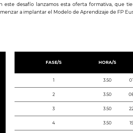
 este desafío lanzamos esta oferta formativa, que tie
menzar a implantar el Modelo de Aprendizaje de FP Eus
FASE/S
HORA/S
1
3.50
0
2
3.50
0
3
3.50
2
4
3.50
1