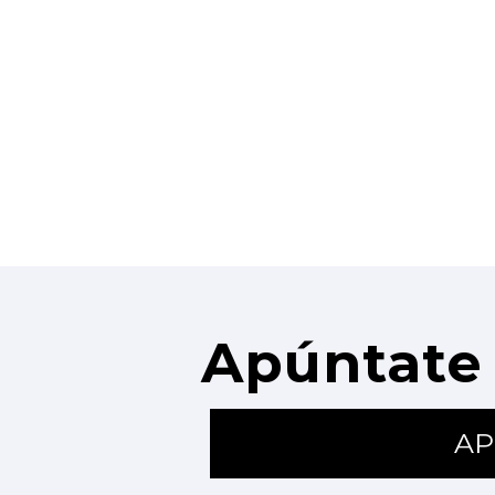
Apúntate 
AP