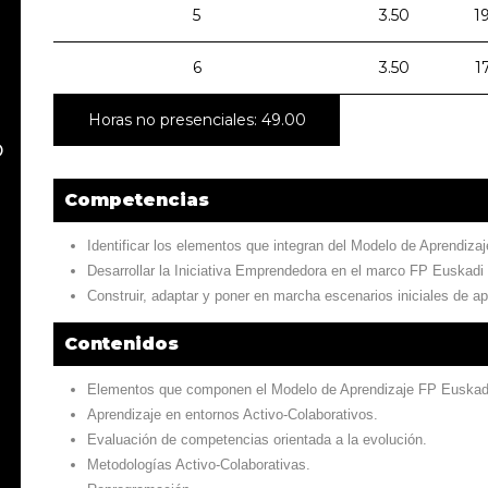
5
3.50
1
6
3.50
1
Horas no presenciales: 49.00
o
Competencias
Identificar los elementos que integran del Modelo de Aprendiza
Desarrollar la Iniciativa Emprendedora en el marco FP Euskadi
Construir, adaptar y poner en marcha escenarios iniciales de a
Contenidos
Elementos que componen el Modelo de Aprendizaje FP Euskad
Aprendizaje en entornos Activo-Colaborativos.
Evaluación de competencias orientada a la evolución.
Metodologías Activo-Colaborativas.