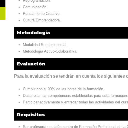
Reprogramación.
Comunicación.
Pensamiento Creativo.
Cultura Emprendedora.
Metodología
Modalidad Semipresencial.
Metodología Activo-Colaborativa.
Evaluación
Para la evaluación se tendrán en cuenta los siguientes cr
Cumplir con el 90% de las horas de la formación.
Desarrollar las competencias establecidas para esta formación.
Participar activamente y entregar todas las actividades del cur
Requisitos
Ser profesor/a en algún centro de Formación Profesional de l