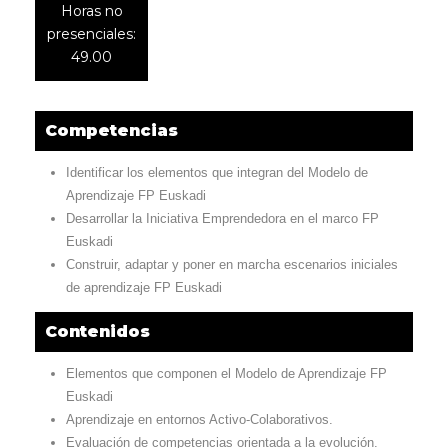
Horas no
presenciales:
49.00
Competencias
Identificar los elementos que integran del Modelo de
Aprendizaje FP Euskadi
Desarrollar la Iniciativa Emprendedora en el marco FP
Euskadi
Construir, adaptar y poner en marcha escenarios iniciales
de aprendizaje FP Euskadi
Contenidos
Elementos que componen el Modelo de Aprendizaje FP
Euskadi
Aprendizaje en entornos Activo-Colaborativos.
Evaluación de competencias orientada a la evolución.