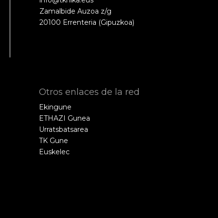
info@tknika.eus
Zamalbide Auzoa z/g
20100 Errenteria (Gipuzkoa)
Otros enlaces de la red
Ekingune
ETHAZI Gunea
Urratsbatsarea
TK Gune
Euskelec