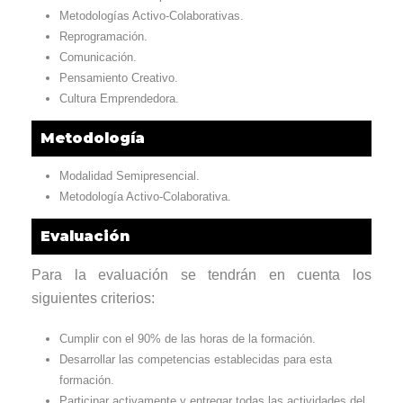
Metodologías Activo-Colaborativas.
Reprogramación.
Comunicación.
Pensamiento Creativo.
Cultura Emprendedora.
Metodología
Modalidad Semipresencial.
Metodología Activo-Colaborativa.
Evaluación
Para la evaluación se tendrán en cuenta los
siguientes criterios:
Cumplir con el 90% de las horas de la formación.
Desarrollar las competencias establecidas para esta
formación.
Participar activamente y entregar todas las actividades del