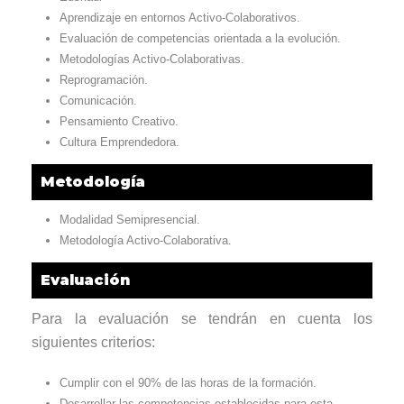
Aprendizaje en entornos Activo-Colaborativos.
Evaluación de competencias orientada a la evolución.
Metodologías Activo-Colaborativas.
Reprogramación.
Comunicación.
Pensamiento Creativo.
Cultura Emprendedora.
Metodología
Modalidad Semipresencial.
Metodología Activo-Colaborativa.
Evaluación
Para la evaluación se tendrán en cuenta los
siguientes criterios:
Cumplir con el 90% de las horas de la formación.
Desarrollar las competencias establecidas para esta