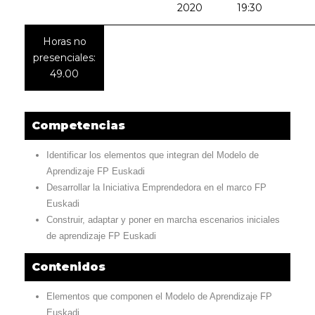
2020
19:30
Horas no
presenciales:
49.00
Competencias
Identificar los elementos que integran del Modelo de
Aprendizaje FP Euskadi
Desarrollar la Iniciativa Emprendedora en el marco FP
Euskadi
Construir, adaptar y poner en marcha escenarios iniciales
de aprendizaje FP Euskadi
Contenidos
Elementos que componen el Modelo de Aprendizaje FP
Euskadi