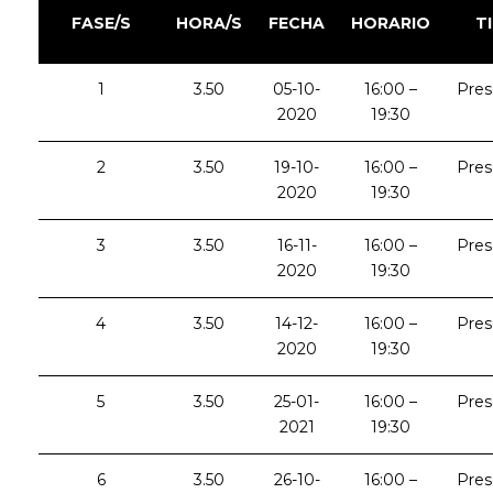
FASE/S
HORA/S
FECHA
HORARIO
T
1
3.50
05-10-
16:00 –
Pres
2020
19:30
2
3.50
19-10-
16:00 –
Pres
2020
19:30
3
3.50
16-11-
16:00 –
Pres
2020
19:30
4
3.50
14-12-
16:00 –
Pres
2020
19:30
5
3.50
25-01-
16:00 –
Pres
2021
19:30
6
3.50
26-10-
16:00 –
Pres