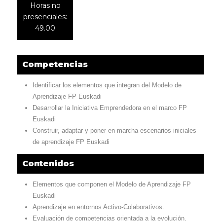
Horas no
presenciales:
49.00
Competencias
Identificar los elementos que integran del Modelo de
Aprendizaje FP Euskadi
Desarrollar la Iniciativa Emprendedora en el marco FP
Euskadi
Construir, adaptar y poner en marcha escenarios iniciales
de aprendizaje FP Euskadi
Contenidos
Elementos que componen el Modelo de Aprendizaje FP
Euskadi
Aprendizaje en entornos Activo-Colaborativos.
Evaluación de competencias orientada a la evolución.