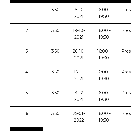
1
3.50
05-10-
16:00 -
Pres
2021
19:30
2
3.50
19-10-
16:00 -
Pres
2021
19:30
3
3.50
26-10-
16:00 -
Pres
2021
19:30
4
3.50
16-11-
16:00 -
Pres
2021
19:30
5
3.50
14-12-
16:00 -
Pres
2021
19:30
6
3.50
25-01-
16:00 -
Pres
2022
19:30