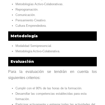
Metodologías Activo-Colaborativas.
Reprogramación.
Comunicación.
Pensamiento Creativo.
Cultura Emprendedora.
Metodología
Modalidad Semipresencial.
Metodología Activo-Colaborativa.
Evaluación
Para la evaluación se tendrán en cuenta los
siguientes criterios:
Cumplir con el 90% de las horas de la formación.
Desarrollar las competencias establecidas para esta
formación.
Participar activamente y entregar todas las actividades del