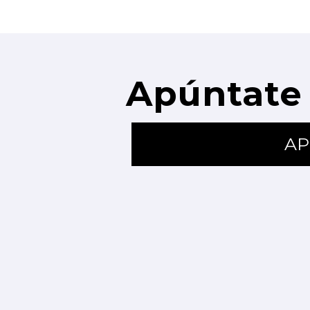
Apúntate 
AP