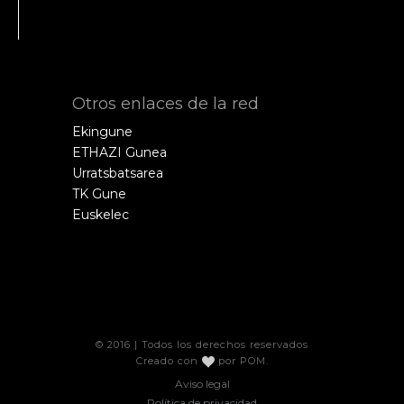
Otros enlaces de la red
Ekingune
ETHAZI Gunea
Urratsbatsarea
TK Gune
Euskelec
© 2016 | Todos los derechos reservados
Creado con
por
POM
.
Aviso legal
Política de privacidad