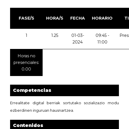
FASE/S
HORA/S
FECHA
HORARIO
T
1
1.25
01-03-
09:45 -
Pres
2024
11:00
Horas no
presenciales:
0.00
Competencias
Errealitate digital berriak sortutako sozializazio modu
ezberdinen inguruan hausnartzea.
Contenidos