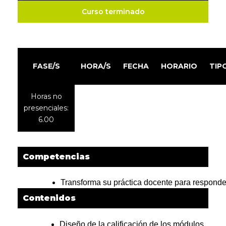
Curso terminado
FASE/S
HORA/S
FECHA
HORARIO
TIP
Horas no
presenciales:
6.00
Competencias
Transforma su práctica docente para respond
Contenidos
Diseño de la calificación de los módulos