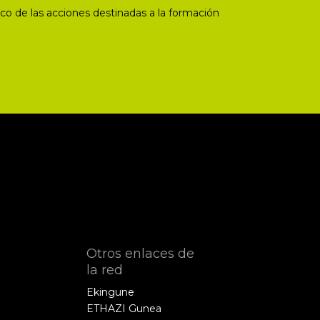
co de las acciones destinadas a la formación
Otros enlaces de
la red
Ekingune
ETHAZI Gunea