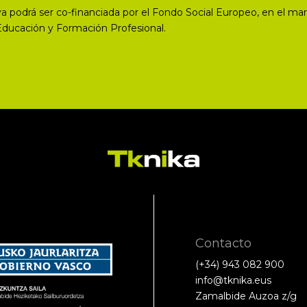
a podrá ser co-financiada por el Fondo Social Europeo, en el mar
Educación y Formación Profesional.
Contacto
(+34) 943 082 900
info@tknika.eus
Zamalbide Auzoa z/g