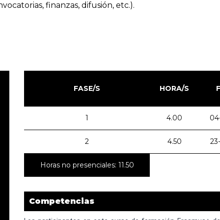
ocatorias, finanzas, difusión, etc.).
FASE/S
HORA/S
1
4.00
04
2
4.50
23
Horas no presenciales: 11.50
Competencias