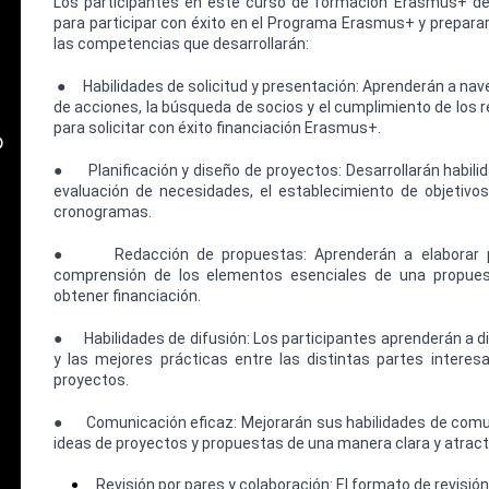
Los participantes en este curso de formación Erasmus+ de
para participar con éxito en el Programa Erasmus+ y prepara
las competencias que desarrollarán:
●
Habilidades de solicitud y presentación: Aprenderán a naveg
de acciones, la búsqueda de socios y el cumplimiento de los 
para solicitar con éxito financiación Erasmus+.
o
●
Planificación y diseño de proyectos: Desarrollarán habili
evaluación de necesidades, el establecimiento de objetivos, 
cronogramas.
●
Redacción de propuestas: Aprenderán a elaborar
comprensión de los elementos esenciales de una propuest
obtener financiación.
●
Habilidades de difusión: Los participantes aprenderán a d
y las mejores prácticas entre las distintas partes interesa
proyectos.
●
Comunicación eficaz: Mejorarán sus habilidades de comun
ideas de proyectos y propuestas de una manera clara y atract
Revisión por pares y colaboración: El formato de revisión