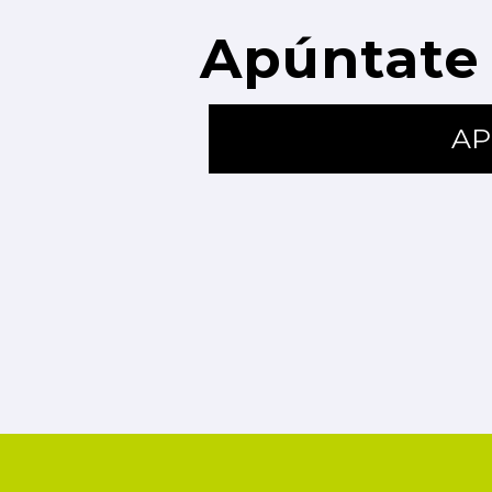
Apúntate 
AP