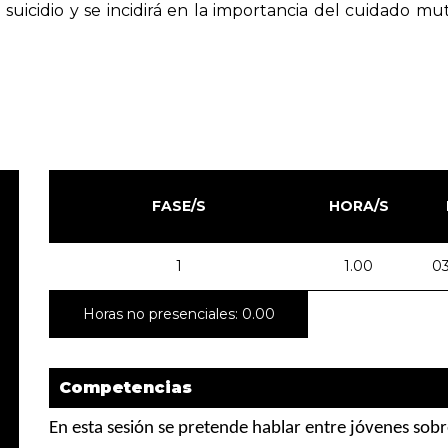
l suicidio y se incidirá en la importancia del cuidado 
FASE/S
HORA/S
1
1.00
03
Horas no presenciales: 0.00
Competencias
En esta sesión se pretende hablar entre jóvenes sob