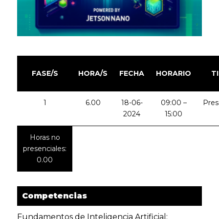
FASE/S
HORA/S
FECHA
HORARIO
T
1
6.00
18-06-
09:00 –
Pres
2024
15:00
Horas no
presenciales:
0.00
Competencias
Fundamentos de Inteligencia Artificial: