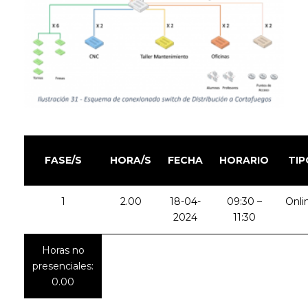
FASE/S
HORA/S
FECHA
HORARIO
TIP
1
2.00
18-04-
09:30 –
Onli
2024
11:30
Horas no
presenciales:
0.00