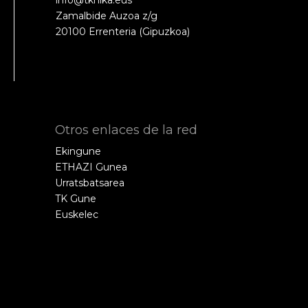
info@tknika.eus
Zamalbide Auzoa z/g
20100 Errenteria (Gipuzkoa)
Otros enlaces de la red
Ekingune
ETHAZI Gunea
Urratsbatsarea
TK Gune
Euskelec