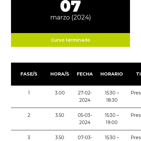
07
marzo (2024)
Curso terminado
FASE/S
HORA/S
FECHA
HORARIO
T
1
3.00
27-02-
15:30 –
Pres
2024
18:30
2
3.50
05-03-
15:30 –
Pres
2024
19:00
3
3.50
07-03-
15:30 –
Pres