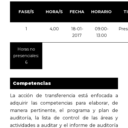
FASE/S
HORA/S
FECHA
HORARIO
T
1
4,00
18-01-
09:00-
Pres
2017
13:00
Horas no
presenciales:
6
Competencias
La acción de transferencia está enfocada a
adquirir las competencias para elaborar, de
manera pertinente, el programa y plan de
auditoría, la lista de control de las áreas y
actividades a auditar y el informe de auditoría