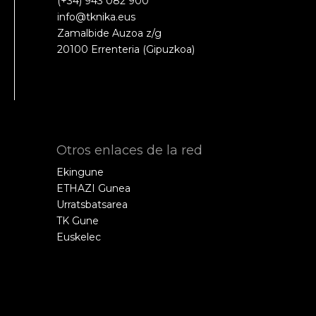
(+34) 943 082 900
info@tknika.eus
Zamalbide Auzoa z/g
20100 Errenteria (Gipuzkoa)
Otros enlaces de la red
Ekingune
ETHAZI Gunea
Urratsbatsarea
TK Gune
Euskelec