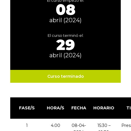
El curso empezó el:
08
abril (2024)
El curso terminó el:
29
abril (2024)
Curso terminado
FASE/S
HORA/S
FECHA
HORARIO
T
1
4.00
08-04-
15:30 –
Pres