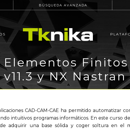
BÚSQUEDA AVANZADA
OS
PLATAF
r Elementos Finit
v11.3 y NX Nastran
plicaciones CAD-CAM-CAE ha permitido automatizar comp
izando intuitivos programas informáticos. En este curso d
nde adquirir una base sólida y coger soltura en el