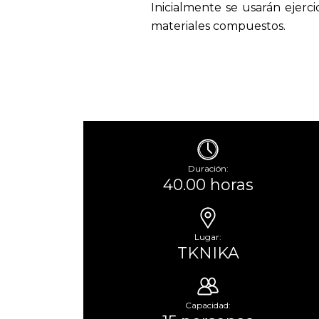
Inicialmente se usarán ejerc
materiales compuestos.
Duración:
40.00 horas
Lugar:
TKNIKA
Capacidad: