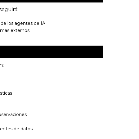
seguirá:
 de los agentes de IA
temas externos
n:
sticas
bservaciones
uentes de datos