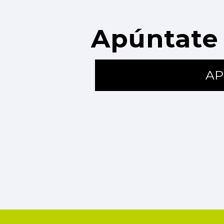
Apúntate 
AP