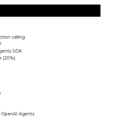
tion calling
P
gents SDK
e (20%):
:
s OpenAI Agents