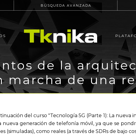
BÚSQUEDA AVANZADA
OS
PLATAF
tos de la arquitec
n marcha de una re
inuación del curso "Tecnología 5G (Parte 1): La nueva int
 la nueva generación de telefonía móvil, ya que se pondr
les (simuladas), como reales (a través de SDRs de bajo cos