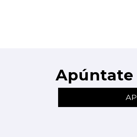
Apúntate 
AP