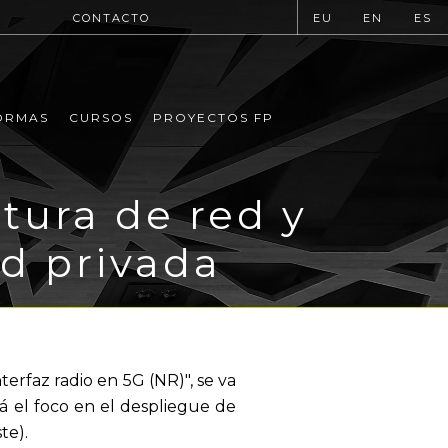
CONTACTO
EU
EN
ES
ORMAS
CURSOS
PROYECTOS FP
tura de red y
d privada
erfaz radio en 5G (NR)", se va
á el foco en el despliegue de
te).