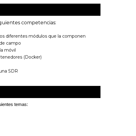
siguientes competencias:
 los diferentes módulos que la componen
s de campo
ía móvil
ntenedores (Docker)
 una SDR
guientes temas: