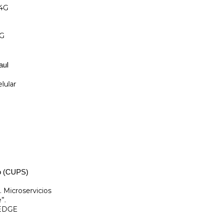
-4G
4G
aul
lular
io (CUPS)
. Microservicios
”.
 EDGE