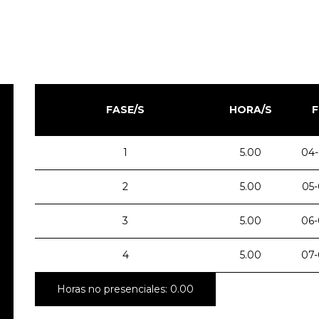
FASE/S
HORA/S
F
1
5.00
04-
2
5.00
05-
3
5.00
06-
4
5.00
07-
Horas no presenciales: 0.00