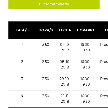
Curso terminado
FASE/S
HORA/S
FECHA
HORARIO
T
1
3,50
01-10-
16:00-
Pres
2018
19:30
2
3,50
08-10-
16:00-
Pres
2018
19:30
3
3,50
29-10-
16:00-
Pres
2018
19:30
4
3,50
26-11-
16:00-
Pres
2018
19:30