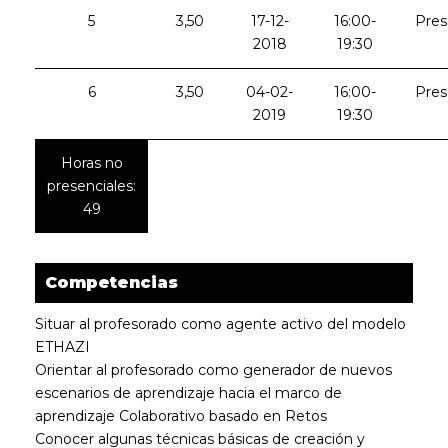
5
3,50
17-12-
16:00-
Pres
2018
19:30
6
3,50
04-02-
16:00-
Pres
2019
19:30
Horas no
presenciales:
49
Competencias
Situar al profesorado como agente activo del modelo
ETHAZI
Orientar al profesorado como generador de nuevos
escenarios de aprendizaje hacia el marco de
aprendizaje Colaborativo basado en Retos
Conocer algunas técnicas básicas de creación y