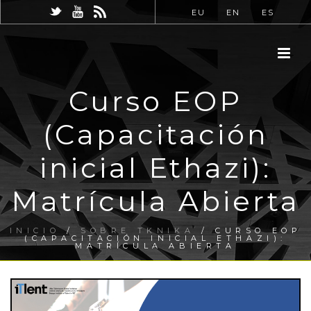
EU
EN
ES
Curso EOP
(Capacitación
inicial Ethazi):
Matrícula Abierta
INICIO
/
SOBRE TKNIKA
/ CURSO EOP
(CAPACITACIÓN INICIAL ETHAZI):
MATRÍCULA ABIERTA