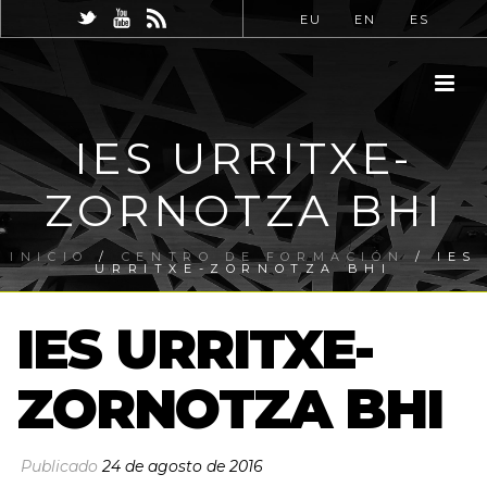
EU
EN
ES
IES URRITXE-
ZORNOTZA BHI
INICIO
/
CENTRO DE FORMACIÓN
/ IES
URRITXE-ZORNOTZA BHI
IES URRITXE-
ZORNOTZA BHI
Publicado
24 de agosto de 2016