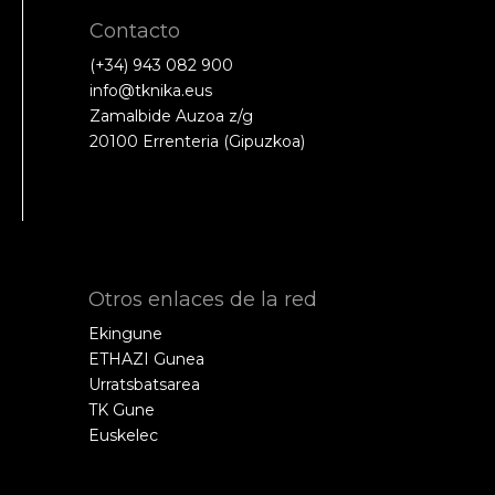
Contacto
(+34) 943 082 900
info@tknika.eus
Zamalbide Auzoa z/g
20100 Errenteria (Gipuzkoa)
Otros enlaces de la red
Ekingune
ETHAZI Gunea
Urratsbatsarea
TK Gune
Euskelec