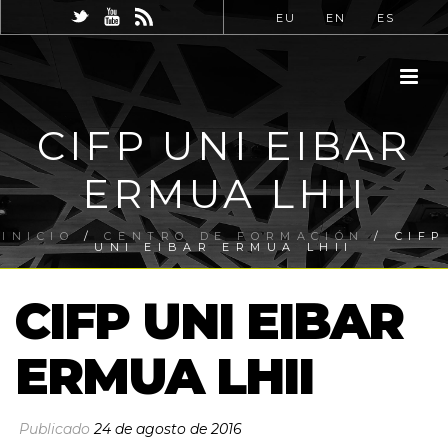
EU
EN
ES
CIFP UNI EIBAR
ERMUA LHII
INICIO
/
CENTRO DE FORMACIÓN
/ CIFP
UNI EIBAR ERMUA LHII
CIFP UNI EIBAR
ERMUA LHII
Publicado
24 de agosto de 2016