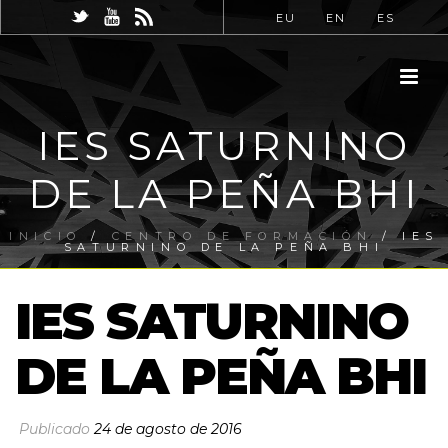
EU
EN
ES
IES SATURNINO
DE LA PEÑA BHI
INICIO
/
CENTRO DE FORMACIÓN
/ IES
SATURNINO DE LA PEÑA BHI
IES SATURNINO
DE LA PEÑA BHI
Publicado
24 de agosto de 2016