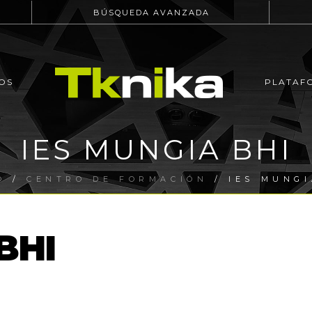
BÚSQUEDA AVANZADA
OS
PLATAF
IES MUNGIA BHI
O
/
CENTRO DE FORMACIÓN
/ IES MUNGI
BHI