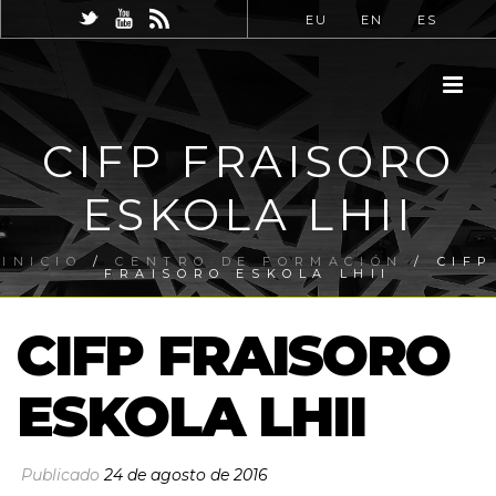
EU
EN
ES
CIFP FRAISORO
ESKOLA LHII
INICIO
/
CENTRO DE FORMACIÓN
/ CIFP
FRAISORO ESKOLA LHII
CIFP FRAISORO
ESKOLA LHII
Publicado
24 de agosto de 2016