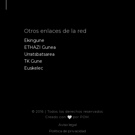
Otros enlaces de la red
Ekingune
ETHAZI Gunea
Urratsbatsarea
TK Gune
Euskelec
© 2016 | Todos los derechos reservados
Creado con
por
POM
.
Aviso legal
Política de privacidad