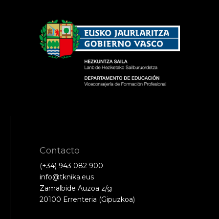
Contacto
(+34) 943 082 900
info@tknika.eus
Zamalbide Auzoa z/g
20100 Errenteria (Gipuzkoa)