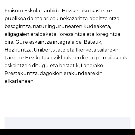
Fraisoro Eskola Lanbide Heziketako ikastetxe
publikoa da eta arloak nekazaritza-abeltzaintza,
basogintza, natur ingurunearen kudeaketa,
eligagaien eraldaketa, lorezaintza eta loregintza
dira. Gure eskaintza integrala da. Batetik,
Hezkuntza, Unibertsitate eta Ikerketa sailarekin
Lanbide Heziketako Zikloak –erdi eta goi mailakoak-
eskaintzen ditugu eta bestetik, Lanerako
Prestakuntza, dagokion erakundearekin
elkarlanean.