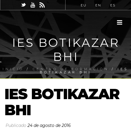
EU
EN
ES
IES BOTIKAZAR
BHI
INICIO
/
CENTRO DE FORMACIÓN
/ IES
BOTIKAZAR BHI
IES BOTIKAZAR
BHI
Publicado
24 de agosto de 2016