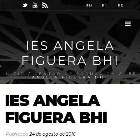
EU
EN
ES
IES ANGELA
FIGUERA BHI
INICIO
/
CENTRO DE FORMACIÓN
/ IES
ANGELA FIGUERA BHI
IES ANGELA
FIGUERA BHI
Publicado
24 de agosto de 2016