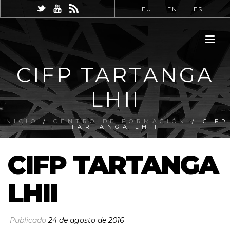
EU
EN
ES
CIFP TARTANGA
LHII
INICIO
/
CENTRO DE FORMACIÓN
/ CIFP
TARTANGA LHII
CIFP TARTANGA
LHII
Publicado
24 de agosto de 2016