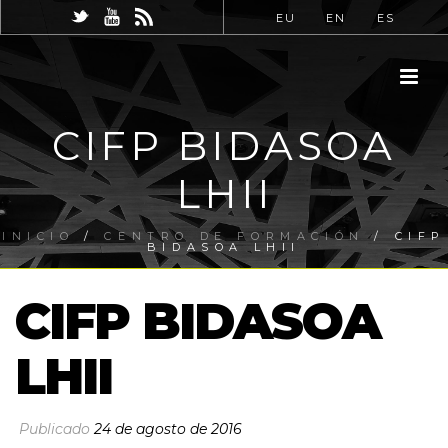
EU
EN
ES
CIFP BIDASOA
LHII
INICIO
/
CENTRO DE FORMACIÓN
/ CIFP
BIDASOA LHII
CIFP BIDASOA
LHII
Publicado
24 de agosto de 2016