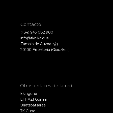
Contacto
(+34) 943 082 900
info@tknika.eus
Zamalbide Auzoa z/g
20100 Errenteria (Gipuzkoa)
Otros enlaces de la red
Ekingune
ETHAZI Gunea
Urratsbatsarea
TK Gune