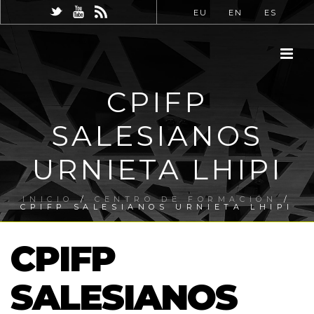
EU
EN
ES
CPIFP
SALESIANOS
URNIETA LHIPI
INICIO
/
CENTRO DE FORMACIÓN
/
CPIFP SALESIANOS URNIETA LHIPI
CPIFP
SALESIANOS