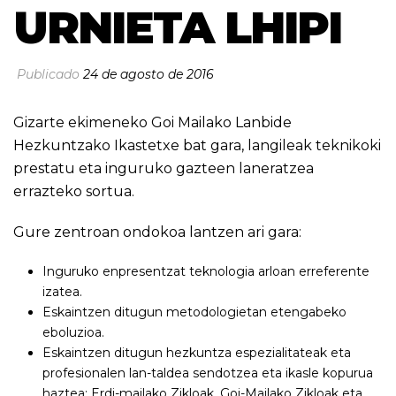
URNIETA LHIPI
Publicado
24 de agosto de 2016
Gizarte ekimeneko Goi Mailako Lanbide
Hezkuntzako Ikastetxe bat gara, langileak teknikoki
prestatu eta inguruko gazteen laneratzea
errazteko sortua.
Gure zentroan ondokoa lantzen ari gara:
Inguruko enpresentzat teknologia arloan erreferente
izatea.
Eskaintzen ditugun metodologietan etengabeko
eboluzioa.
Eskaintzen ditugun hezkuntza espezialitateak eta
profesionalen lan-taldea sendotzea eta ikasle kopurua
haztea: Erdi-mailako Zikloak, Goi-Mailako Zikloak eta