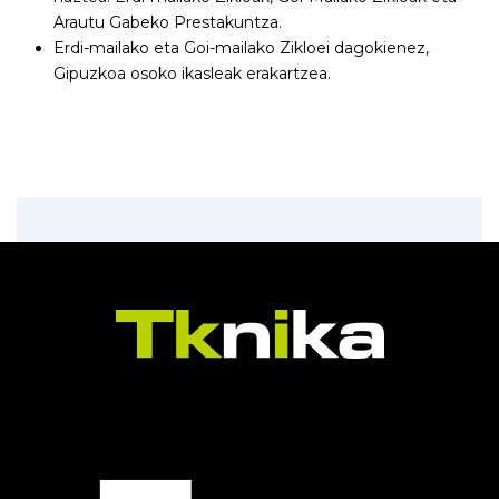
Arautu Gabeko Prestakuntza.
Erdi-mailako eta Goi-mailako Zikloei dagokienez,
Gipuzkoa osoko ikasleak erakartzea.