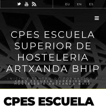
EU
EN
ES
CPES ESCUELA
SUPERIOR DE
HOSTELERIA
ARTXANDA BHIP
INICIO
/
CENTRO DE FORMACIÓN
/
CPES ESCUELA SUPERIOR DE
HOSTELERIA ARTXANDA BHIP
CPES ESCUELA