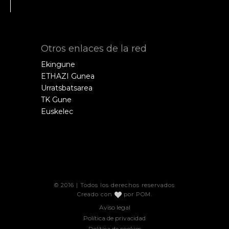
Otros enlaces de la red
Ekingune
ETHAZI Gunea
Urratsbatsarea
TK Gune
Euskelec
© 2016 | Todos los derechos reservados
Creado con
por
POM
.
Aviso legal
Política de privacidad
Política de cookies