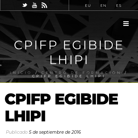
EU
EN
ES
CPIFP EGIBIDE
LHIPI
INICIO
/
CENTRO DE FORMACIÓN
/
CPIFP EGIBIDE LHIPI
CPIFP EGIBIDE
LHIPI
Publicado
5 de septiembre de 2016