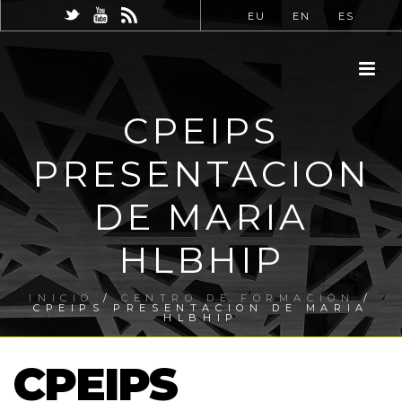
EU
EN
ES
CPEIPS
PRESENTACION
DE MARIA
HLBHIP
INICIO
/
CENTRO DE FORMACIÓN
/
CPEIPS PRESENTACION DE MARIA
HLBHIP
CPEIPS