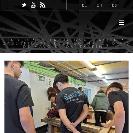
EU
EN
ES
INICIO
/
INTERNACIONALIZACIÓN
/
BASERRIBERRI EGUR EGUNA, EL DÍA 6
DE MAYO EN DANTXARIN
/