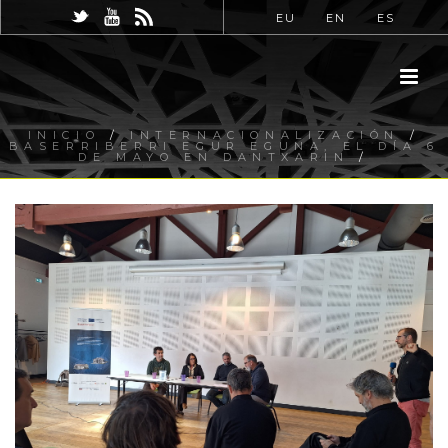
EU
EN
ES
INICIO
/
INTERNACIONALIZACIÓN
/
BASERRIBERRI EGUR EGUNA, EL DÍA 6
DE MAYO EN DANTXARIN
/