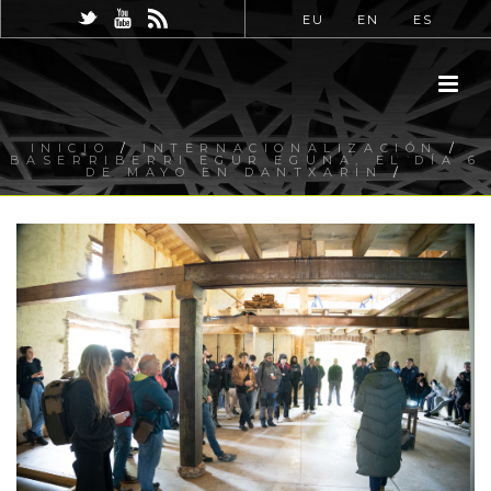
EU
EN
ES
INICIO
/
INTERNACIONALIZACIÓN
/
BASERRIBERRI EGUR EGUNA, EL DÍA 6
DE MAYO EN DANTXARIN
/